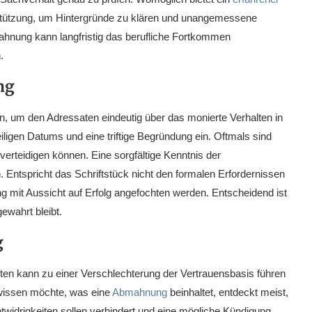
stützung, um Hintergründe zu klären und unangemessene
ahnung kann langfristig das berufliche Fortkommen
.
ng
 um den Adressaten eindeutig über das monierte Verhalten in
ligen Datums und eine triftige Begründung ein. Oftmals sind
verteidigen können. Eine sorgfältige Kenntnis der
en. Entspricht das Schriftstück nicht den formalen Erfordernissen
ung mit Aussicht auf Erfolg angefochten werden. Entscheidend ist
ewahrt bleibt.
g
lten kann zu einer Verschlechterung der Vertrauensbasis führen
 wissen möchte, was eine
Abmahnung
beinhaltet, entdeckt meist,
twidrigkeiten sollen verhindert und eine mögliche Kündigung