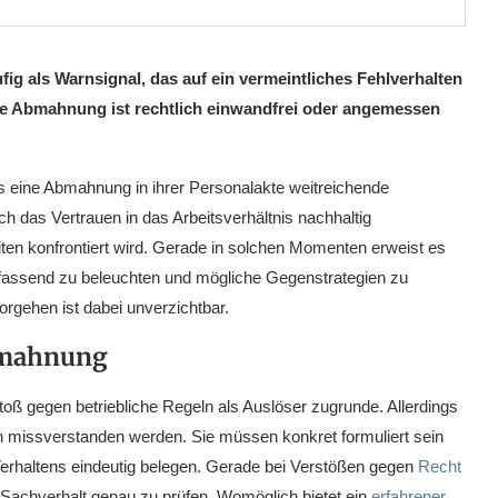
ig als Warnsignal, das auf ein vermeintliches Fehlverhalten
ede Abmahnung ist rechtlich einwandfrei oder angemessen
s eine Abmahnung in ihrer Personalakte weitreichende
h das Vertrauen in das Arbeitsverhältnis nachhaltig
ten konfrontiert wird. Gerade in solchen Momenten erweist es
fassend zu beleuchten und mögliche Gegenstrategien zu
orgehen ist dabei unverzichtbar.
bmahnung
erstoß gegen betriebliche Regeln als Auslöser zugrunde. Allerdings
missverstanden werden. Sie müssen konkret formuliert sein
Verhaltens eindeutig belegen. Gerade bei Verstößen gegen
Recht
n Sachverhalt genau zu prüfen. Womöglich bietet ein
erfahrener