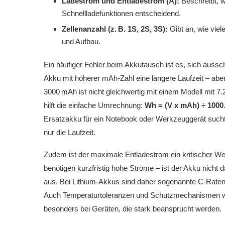
Ladestrom und Entladestrom (A):
Beschreibt, w
Schnellladefunktionen entscheidend.
Zellenanzahl (z. B. 1S, 2S, 3S):
Gibt an, wie viel
und Aufbau.
Ein häufiger Fehler beim Akkutausch ist es, sich ausschl
Akku mit höherer mAh-Zahl eine längere Laufzeit – aber
3000 mAh ist nicht gleichwertig mit einem Modell mit 7
hilft die einfache Umrechnung:
Wh = (V x mAh) ÷ 1000
Ersatzakku für ein Notebook oder Werkzeuggerät sucht, 
nur die Laufzeit.
Zudem ist der maximale Entladestrom ein kritischer We
benötigen kurzfristig hohe Ströme – ist der Akku nicht da
aus. Bei Lithium-Akkus sind daher sogenannte C-Raten (
Auch Temperaturtoleranzen und Schutzmechanismen w
besonders bei Geräten, die stark beansprucht werden.