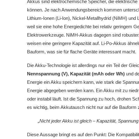
Akkus sind elektrochemische Speicher, die elektrisch
können. Je nach Anwendungsbereich kommen unterschi
Lithium-Ionen (Li-Ion), Nickel-Metallhydrid (NiMH) und 
weil sie eine hohe Energiedichte bei relativ geringem 
Elektrowerkzeuge. NiMH-Akkus dagegen sind robuster, 
weisen eine geringere Kapazität auf. Li-Po-Akkus ähneln
Bauform, was sie für flache Geräte interessant macht.
Die Akku-Technologie ist allerdings nur ein Teil der Gl
Nennspannung (V), Kapazität (mAh oder Wh)
und d
Energie ein Akku speichern kann, wie stark die Spannung
Energie abgegeben werden kann. Ein Akku mit zu niedri
oder instabil läuft. Ist die Spannung zu hoch, drohen S
es wichtig, beim Akkutausch nicht nur auf die Bauform 
„Nicht jeder Akku ist gleich – Kapazität, Spannun
Diese Aussage bringt es auf den Punkt: Die Kompatibili