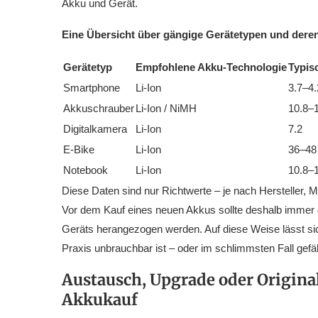
Akku und Gerät.
Eine Übersicht über gängige Gerätetypen und deren
Gerätetyp
Empfohlene Akku-Technologie
Typis
Smartphone
Li-Ion
3.7–4.
Akkuschrauber
Li-Ion / NiMH
10.8–
Digitalkamera
Li-Ion
7.2
E-Bike
Li-Ion
36–48
Notebook
Li-Ion
10.8–
Diese Daten sind nur Richtwerte – je nach Hersteller, M
Vor dem Kauf eines neuen Akkus sollte deshalb immer 
Geräts herangezogen werden. Auf diese Weise lässt sic
Praxis unbrauchbar ist – oder im schlimmsten Fall gefä
Austausch, Upgrade oder Origina
Akkukauf