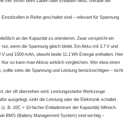
ie viel Strom beim Laden oder Entladen fließt. Gerade bei
e Einzelzellen in Reihe geschaltet sind – relevant für Spannung
ießlich an der Kapazität zu orientieren. Zwar verspricht ein
 nur, wenn die Spannung gleich bleibt. Ein Akku mit 3.7 V und
.2 V und 1500 mAh, obwohl beide 11.1 Wh Energie enthalten. Hier
. Nur so kann man Akkus wirklich vergleichen. Wer etwa einen
sollte stets die Spannung und Leistung berücksichtigen – nicht
rt, der oft übersehen wird. Leistungsstarke Werkzeuge
für ausgelegt, sinkt die Leistung oder die Elektronik schaltet
z. B. 10C = 10-facher Entladestrom der Kapazität) hilfreich.
ie BMS (Battery Management System) sind wichtig –