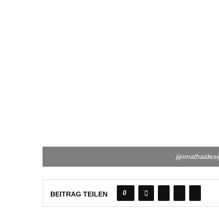
jijomathaides
0
BEITRAG TEILEN