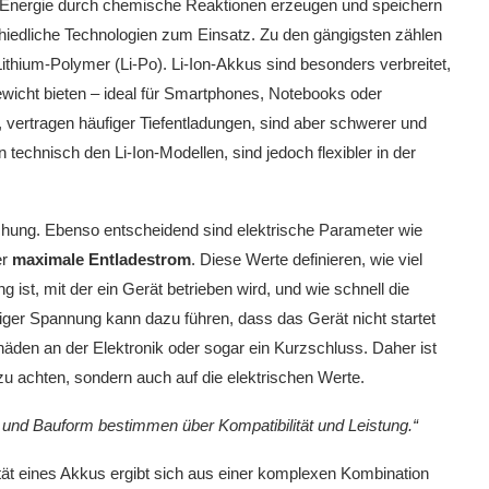
e Energie durch chemische Reaktionen erzeugen und speichern
edliche Technologien zum Einsatz. Zu den gängigsten zählen
Lithium-Polymer (Li-Po). Li-Ion-Akkus sind besonders verbreitet,
Gewicht bieten – ideal für Smartphones, Notebooks oder
vertragen häufiger Tiefentladungen, sind aber schwerer und
 technisch den Li-Ion-Modellen, sind jedoch flexibler in der
eichung. Ebenso entscheidend sind elektrische Parameter wie
er
maximale Entladestrom
. Diese Werte definieren, wie viel
 ist, mit der ein Gerät betrieben wird, und wie schnell die
ger Spannung kann dazu führen, dass das Gerät nicht startet
chäden an der Elektronik oder sogar ein Kurzschluss. Daher ist
zu achten, sondern auch auf die elektrischen Werte.
g und Bauform bestimmen über Kompatibilität und Leistung.“
tät eines Akkus ergibt sich aus einer komplexen Kombination