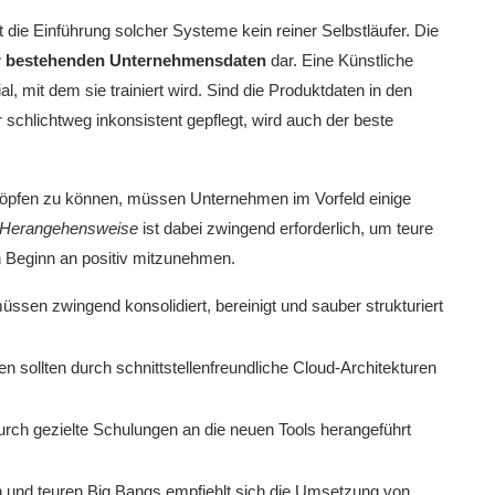
st die Einführung solcher Systeme kein reiner Selbstläufer. Die
er bestehenden Unternehmensdaten
dar. Eine Künstliche
ial, mit dem sie trainiert wird. Sind die Produktdaten in den
chlichtweg inkonsistent gepflegt, wird auch der beste
höpfen zu können, müssen Unternehmen im Vorfeld einige
e Herangehensweise
ist dabei zwingend erforderlich, um teure
n Beginn an positiv mitzunehmen.
sen zwingend konsolidiert, bereinigt und sauber strukturiert
 sollten durch schnittstellenfreundliche Cloud-Architekturen
rch gezielte Schulungen an die neuen Tools herangeführt
n und teuren Big Bangs empfiehlt sich die Umsetzung von