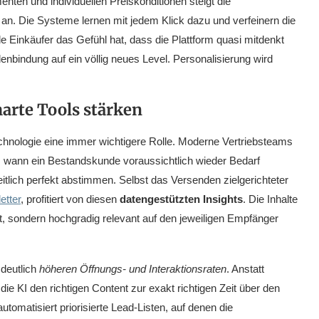
en und individuellen Preiskonditionen steigt die
 an. Die Systeme lernen mit jedem Klick dazu und verfeinern die
le Einkäufer das Gefühl hat, dass die Plattform quasi mitdenkt
bindung auf ein völlig neues Level. Personalisierung wird
arte Tools stärken
chnologie eine immer wichtigere Rolle. Moderne Vertriebsteams
 wann ein Bestandskunde voraussichtlich wieder Bedarf
lich perfekt abstimmen. Selbst das Versenden zielgerichteter
tter
, profitiert von diesen
datengestützten Insights
. Die Inhalte
, sondern hochgradig relevant auf den jeweiligen Empfänger
 deutlich
höheren Öffnungs- und Interaktionsraten
. Anstatt
 die KI den richtigen Content zur exakt richtigen Zeit über den
tomatisiert priorisierte Lead-Listen, auf denen die