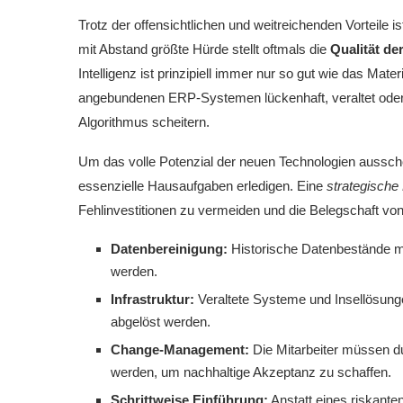
Trotz der offensichtlichen und weitreichenden Vorteile i
mit Abstand größte Hürde stellt oftmals die
Qualität d
Intelligenz ist prinzipiell immer nur so gut wie das Mater
angebundenen ERP-Systemen lückenhaft, veraltet oder s
Algorithmus scheitern.
Um das volle Potenzial der neuen Technologien aussc
essenzielle Hausaufgaben erledigen. Eine
strategisch
Fehlinvestitionen zu vermeiden und die Belegschaft vo
Datenbereinigung:
Historische Datenbestände müs
werden.
Infrastruktur:
Veraltete Systeme und Insellösungen
abgelöst werden.
Change-Management:
Die Mitarbeiter müssen du
werden, um nachhaltige Akzeptanz zu schaffen.
Schrittweise Einführung:
Anstatt eines riskante