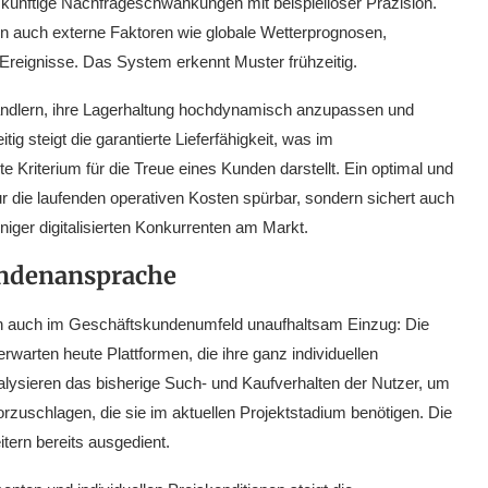
künftige Nachfrageschwankungen mit beispielloser Präzision.
ern auch externe Faktoren wie globale Wetterprognosen,
 Ereignisse. Das System erkennt Muster frühzeitig.
ndlern, ihre Lagerhaltung hochdynamisch anzupassen und
ig steigt die garantierte Lieferfähigkeit, was im
Kriterium für die Treue eines Kunden darstellt. Ein optimal und
r die laufenden operativen Kosten spürbar, sondern sichert auch
ger digitalisierten Konkurrenten am Markt.
undenansprache
nun auch im Geschäftskundenumfeld unaufhaltsam Einzug: Die
erwarten heute Plattformen, die ihre ganz individuellen
alysieren das bisherige Such- und Kaufverhalten der Nutzer, um
orzuschlagen, die sie im aktuellen Projektstadium benötigen. Die
eitern bereits ausgedient.