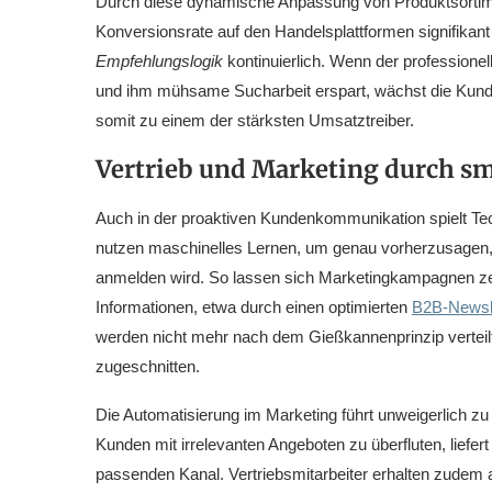
Durch diese dynamische Anpassung von Produktsortiment
Konversionsrate auf den Handelsplattformen signifikant
Empfehlungslogik
kontinuierlich. Wenn der professionel
und ihm mühsame Sucharbeit erspart, wächst die Kunden
somit zu einem der stärksten Umsatztreiber.
Vertrieb und Marketing durch sm
Auch in der proaktiven Kundenkommunikation spielt Te
nutzen maschinelles Lernen, um genau vorherzusagen,
anmelden wird. So lassen sich Marketingkampagnen zeit
Informationen, etwa durch einen optimierten
B2B-Newsle
werden nicht mehr nach dem Gießkannenprinzip verteilt
zugeschnitten.
Die Automatisierung im Marketing führt unweigerlich zu
Kunden mit irrelevanten Angeboten zu überfluten, liefert
passenden Kanal. Vertriebsmitarbeiter erhalten zudem au