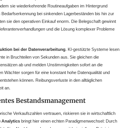
n, indem sie wiederkehrende Routineaufgaben im Hintergrund
n Bedarfserkennung bei sinkenden Lagerbeständen bis hin zur
sten sie den operativen Einkauf enorm. Die Belegschaft gewinnt
Lieferantenverhandlungen
und die Lösung komplexer Probleme
uktion bei der Datenverarbeitung
. KI-gestützte Systeme lesen
 in Bruchteilen von Sekunden aus. Sie gleichen die
tensätzen ab und melden Unstimmigkeiten sofort an die
en Wächter sorgen für eine konstant hohe Datenqualität und
 entstehen können. Reibungsverluste in den alltäglichen
it an.
igentes Bestandsmanagement
sche Verkaufszahlen vertrauen, riskieren sie in wirtschaftlich
e Analytics
bringt hier einen echten Paradigmenwechsel: Durch