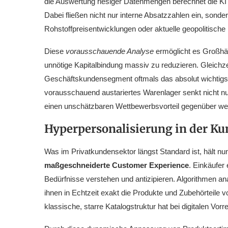
die Auswertung riesiger Datenmengen berechnet die KI 
Dabei fließen nicht nur interne Absatzzahlen ein, sond
Rohstoffpreisentwicklungen oder aktuelle geopolitische
Diese
vorausschauende Analyse
ermöglicht es Großhä
unnötige Kapitalbindung massiv zu reduzieren. Gleichzeit
Geschäftskundensegment oftmals das absolut wichtigste 
vorausschauend austariertes Warenlager senkt nicht nu
einen unschätzbaren Wettbewerbsvorteil gegenüber weni
Hyperpersonalisierung in der K
Was im Privatkundensektor längst Standard ist, hält 
maßgeschneiderte Customer Experience
. Einkäufer 
Bedürfnisse verstehen und antizipieren. Algorithmen an
ihnen in Echtzeit exakt die Produkte und Zubehörteile v
klassische, starre Katalogstruktur hat bei digitalen Vorr